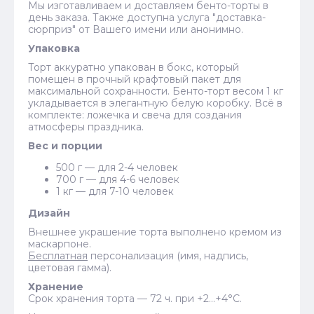
Мы изготавливаем и доставляем бенто-торты в
день заказа. Также доступна услуга "доставка-
сюрприз" от Вашего имени или анонимно.
Упаковка
Торт аккуратно упакован в бокс, который
помещен в прочный крафтовый пакет для
максимальной сохранности. Бенто-торт весом 1 кг
укладывается в элегантную белую коробку. Всё в
комплекте: ложечка и свеча для создания
атмосферы праздника.
Вес и порции
500 г — для 2-4 человек
700 г — для 4-6 человек
1 кг — для 7-10 человек
Дизайн
Внешнее украшение торта выполнено кремом из
маскарпоне.
Бесплатная
персонализация (имя, надпись,
цветовая гамма).
Хранение
Срок хранения торта — 72 ч. при +2…+4°C.