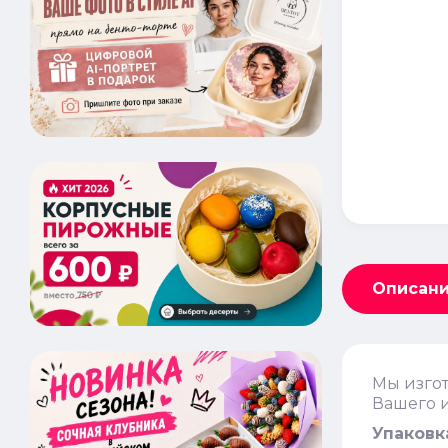
Описан
Мы изгот
Вашего 
Упаковк