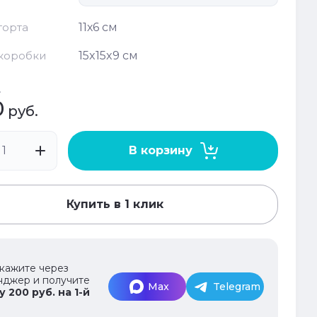
торта
11х6 см
коробки
15x15x9 см
.
0
руб.
В корзину
Купить в 1 клик
кажите через
нджер и получите
Max
Telegram
 200 руб. на 1-й