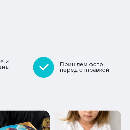
:
е и
Пришлем фото
ень
перед отправкой