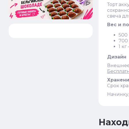
Торт акк
сохранно
свеча дл
Вес и п
500 
700 
1 кг
Дизайн
Внешнее
Бесплат
Хранен
Срок хра
Начинку,
Наход