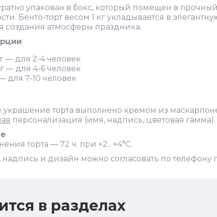
уратно упакован в бокс, который помещен в прочн
сти. Бенто-торт весом 1 кг укладывается в элегантну
я создания атмосферы праздника.
орции
г — для 2-4 человек
г — для 4-6 человек
 — для 7-10 человек
 украшение торта выполнено кремом из маскарпоне
ная
персонализация (имя, надпись, цветовая гамма).
ие
нения торта — 72 ч. при +2…+4°C.
 надпись и дизайн можно согласовать по телефону 
ится в разделах