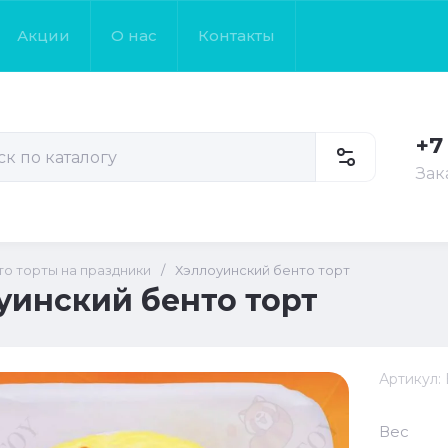
Акции
О нас
Контакты
+7
Зак
то торты на праздники
/
Хэллоуинский бенто торт
уинский бенто торт
Артикул:
Вес