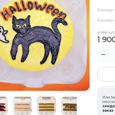
Размер 
Размер 
2 100
руб
1 90
Или за
мессе
скидку
заказ