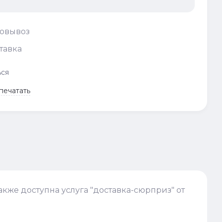
овывоз
тавка
ься
печатать
акже доступна услуга "доставка-сюрприз" от