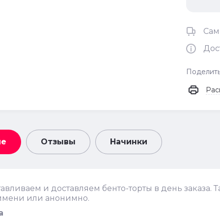
Сам
Дос
Поделит
Рас
ие
Отзывы
Начинки
авливаем и доставляем бенто-торты в день заказа. Т
имени или анонимно.
а