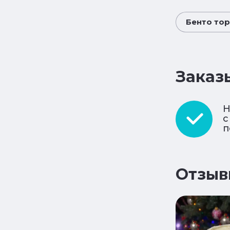
Бенто тор
Заказ
Н
с
п
Отзыв