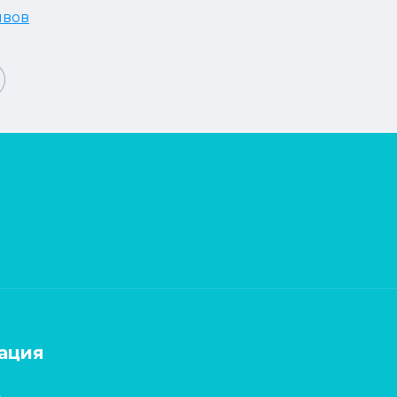
ывов
ация